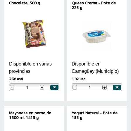
Chocolate, 500 g
Queso Crema - Pote de
225 g
Disponible en varias
Disponible en
provincias
Camagüey (Municipio)
3.38 usd
1.92 usd
-
+
-
+
Mayonesa en pomo de
Yogurt Natural - Pote de
1500 ml 1415 g
155 g