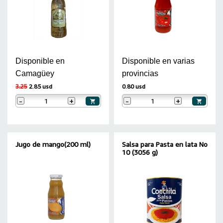
Disponible en
Disponible en varias
Camagüey
provincias
2.85 usd
0.80 usd
3.25
-
+
-
+
Jugo de mango(200 ml)
Salsa para Pasta en lata No
10 (3056 g)