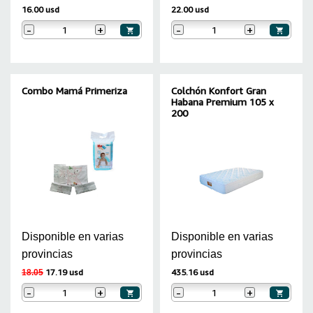
16.00 usd
22.00 usd
-
+
-
+
Combo Mamá Primeriza
Colchón Konfort Gran
Habana Premium 105 x
200
Disponible en varias
Disponible en varias
provincias
provincias
17.19 usd
435.16 usd
18.05
-
+
-
+