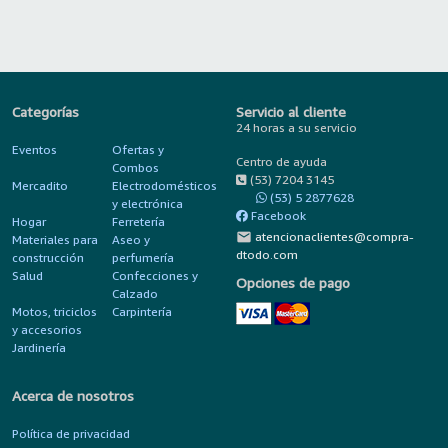
Categorías
Servicio al cliente
24 horas a su servicio
Eventos
Ofertas y
Centro de ayuda
Combos
(53) 7204 3145
Mercadito
Electrodomésticos
(53) 5 2877628
y electrónica
Facebook
Hogar
Ferretería
mail
atencionaclientes@compra-
Materiales para
Aseo y
dtodo.com
construcción
perfumería
Salud
Confecciones y
Opciones de pago
Calzado
Motos, triciclos
Carpintería
y accesorios
Jardinería
Acerca de nosotros
Política de privacidad