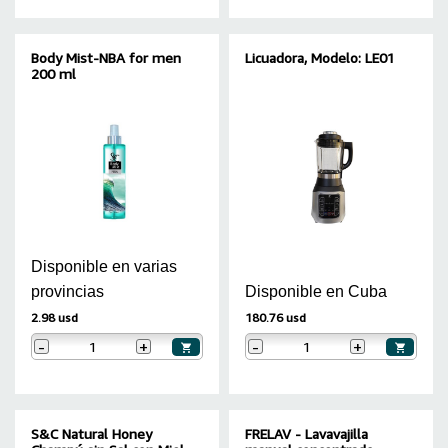
Body Mist-NBA for men
Licuadora, Modelo: LE01
200 ml
Disponible en varias
provincias
Disponible en Cuba
2.98 usd
180.76 usd
-
+
-
+
S&C Natural Honey
FRELAV - Lavavajilla