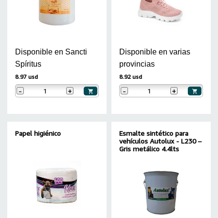
Disponible en Sancti
Disponible en varias
Spíritus
provincias
8.97 usd
8.92 usd
-
+
-
+
Papel higiénico
Esmalte sintético para
vehículos Autolux - L230 –
Gris metálico 4.4lts