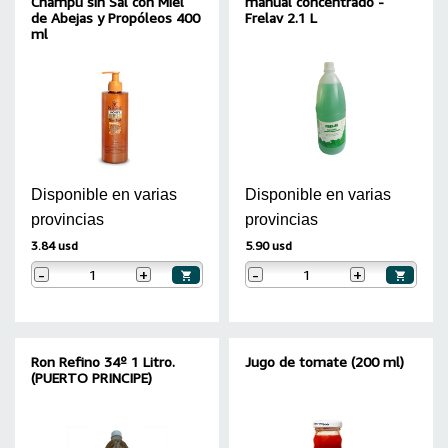
Champú sin Sal con Miel
manual concentrado -
de Abejas y Propóleos 400
Frelav 2.1 L
ml
Disponible en varias
Disponible en varias
provincias
provincias
3.84 usd
5.90 usd
-
+
-
+
Ron Refino 34º 1 Litro.
Jugo de tomate (200 ml)
(PUERTO PRINCIPE)