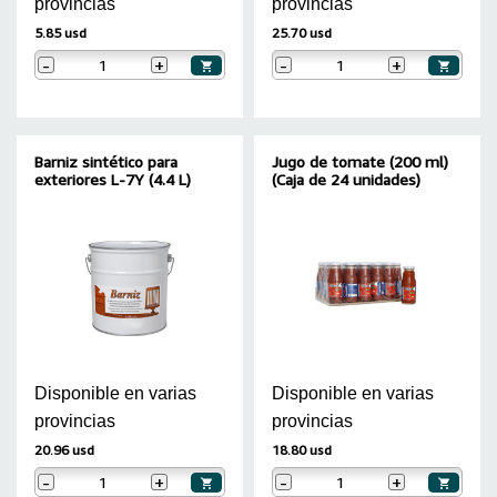
provincias
provincias
5.85 usd
25.70 usd
-
+
-
+
Barniz sintético para
Jugo de tomate (200 ml)
exteriores L-7Y (4.4 L)
(Caja de 24 unidades)
Disponible en varias
Disponible en varias
provincias
provincias
20.96 usd
18.80 usd
-
+
-
+