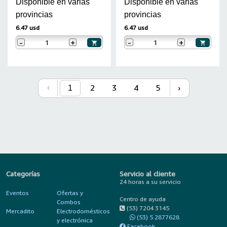
Disponible en varias
Disponible en varias
provincias
provincias
6.47 usd
6.47 usd
-
+
-
+
2
3
4
5
›
‹
1
Categorías
Servicio al cliente
24 horas a su servicio
Eventos
Ofertas y
Centro de ayuda
Combos
(53) 7204 3145
Mercadito
Electrodomésticos
(53) 5 2877628
y electrónica
Facebook