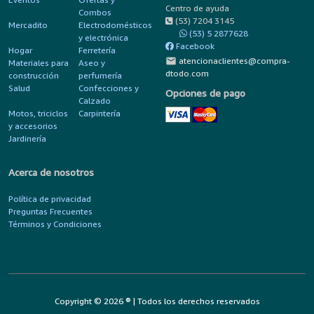
Centro de ayuda
Combos
(53) 7204 3145
Mercadito
Electrodomésticos
(53) 5 2877628
y electrónica
Facebook
Hogar
Ferretería
mail
atencionaclientes@compra-
Materiales para
Aseo y
dtodo.com
construcción
perfumería
Salud
Confecciones y
Opciones de pago
Calzado
Motos, triciclos
Carpintería
y accesorios
Jardinería
Acerca de nosotros
Política de privacidad
Preguntas Frecuentes
Términos y Condiciones
Copyright © 2026 ® | Todos los derechos reservados