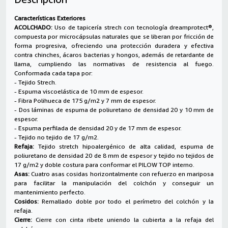
Características Exteriores
ACOLCHADO:
Uso de tapicería strech con tecnología dreamprotect®,
compuesta por microcápsulas naturales que se liberan por fricción de
forma progresiva, ofreciendo una protección duradera y efectiva
contra chinches, ácaros bacterias y hongos, además de retardante de
llama, cumpliendo las normativas de resistencia al fuego.
Conformada cada tapa por:
- Tejido Strech.
- Espuma viscoelástica de 10 mm de espesor.
- Fibra Polihueca de 175 g/m2 y 7 mm de espesor.
- Dos láminas de espuma de poliuretano de densidad 20 y 10 mm de
espesor.
- Espuma perfilada de densidad 20 y de 17 mm de espesor.
- Tejido no tejido de 17 g/m2.
Refaja:
Tejido stretch hipoalergénico de alta calidad, espuma de
poliuretano de densidad 20 de 8 mm de espesor y tejido no tejidos de
17 g/m2 y doble costura para conformar el PILOW TOP interno.
Asas:
Cuatro asas cosidas horizontalmente con refuerzo en mariposa
para facilitar la manipulación del colchón y conseguir un
mantenimiento perfecto.
Cosidos:
Remallado doble por todo el perímetro del colchón y la
refaja.
Cierre:
Cierre con cinta ribete uniendo la cubierta a la refaja del