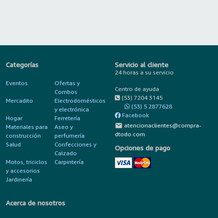
Categorías
Servicio al cliente
24 horas a su servicio
Eventos
Ofertas y
Centro de ayuda
Combos
(53) 7204 3145
Mercadito
Electrodomésticos
(53) 5 2877628
y electrónica
Facebook
Hogar
Ferretería
mail
atencionaclientes@compra-
Materiales para
Aseo y
dtodo.com
construcción
perfumería
Salud
Confecciones y
Opciones de pago
Calzado
Motos, triciclos
Carpintería
y accesorios
Jardinería
Acerca de nosotros