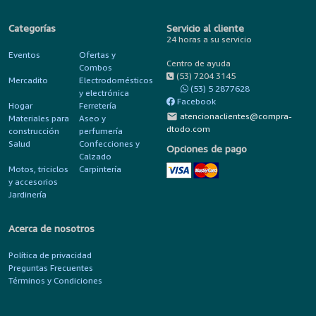
Categorías
Servicio al cliente
24 horas a su servicio
Eventos
Ofertas y
Centro de ayuda
Combos
(53) 7204 3145
Mercadito
Electrodomésticos
(53) 5 2877628
y electrónica
Facebook
Hogar
Ferretería
mail
atencionaclientes@compra-
Materiales para
Aseo y
dtodo.com
construcción
perfumería
Salud
Confecciones y
Opciones de pago
Calzado
Motos, triciclos
Carpintería
y accesorios
Jardinería
Acerca de nosotros
Política de privacidad
Preguntas Frecuentes
Términos y Condiciones