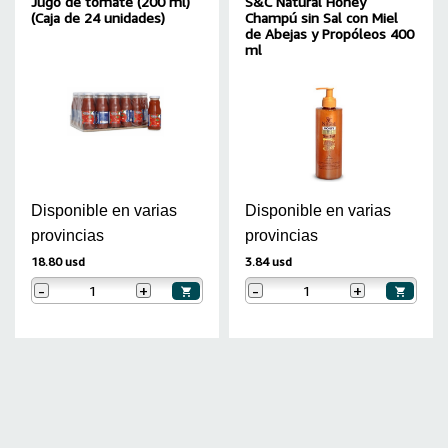
Jugo de tomate (200 ml)
S&C Natural Honey
(Caja de 24 unidades)
Champú sin Sal con Miel
de Abejas y Propóleos 400
ml
Disponible en varias
Disponible en varias
provincias
provincias
18.80 usd
3.84 usd
-
+
-
+