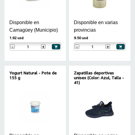
Disponible en
Disponible en varias
Camagüey (Municipio)
provincias
1.92 usd
9.50 usd
-
+
-
+
Yogurt Natural - Pote de
Zapatillas deportivas
155 g
unisex (Color: Azul, Talla -
41)