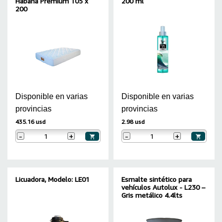
Habana Premium 105 x
200 ml
200
Disponible en varias
Disponible en varias
provincias
provincias
435.16 usd
2.98 usd
-
+
-
+
Licuadora, Modelo: LE01
Esmalte sintético para
vehículos Autolux - L230 –
Gris metálico 4.4lts