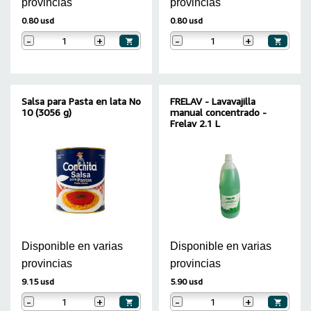
provincias
provincias
0.80 usd
0.80 usd
-
+
-
+
Salsa para Pasta en lata No
FRELAV - Lavavajilla
10 (3056 g)
manual concentrado -
Frelav 2.1 L
Disponible en varias
Disponible en varias
provincias
provincias
9.15 usd
5.90 usd
-
+
-
+