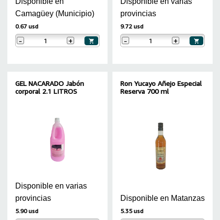
Disponible en
Disponible en varias
Camagüey (Municipio)
provincias
0.67 usd
9.72 usd
-
+
-
+
GEL NACARADO Jabón
Ron Yucayo Añejo Especial
corporal 2.1 LITROS
Reserva 700 ml
Disponible en varias
provincias
Disponible en Matanzas
5.90 usd
5.35 usd