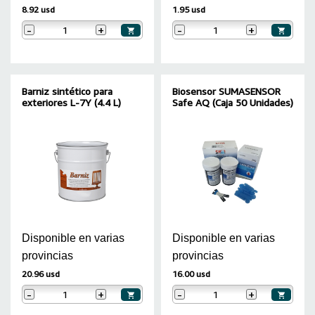
8.92 usd
1.95 usd
-
+
-
+
Barniz sintético para
Biosensor SUMASENSOR
exteriores L-7Y (4.4 L)
Safe AQ (Caja 50 Unidades)
Disponible en varias
Disponible en varias
provincias
provincias
20.96 usd
16.00 usd
-
+
-
+