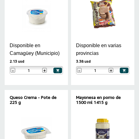
Disponible en
Disponible en varias
Camagüey (Municipio)
provincias
2.13 usd
3.38 usd
-
+
-
+
Queso Crema - Pote de
Mayonesa en pomo de
225 g
1500 ml 1415 g