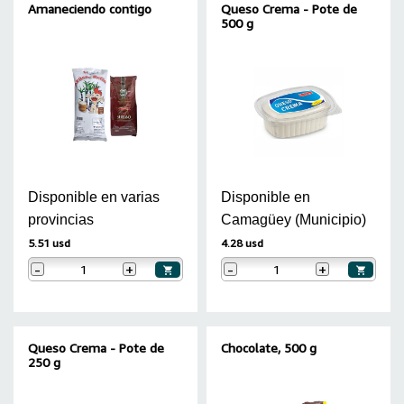
Amaneciendo contigo
Queso Crema - Pote de
500 g
Disponible en varias
Disponible en
provincias
Camagüey (Municipio)
5.51 usd
4.28 usd
-
+
-
+
Queso Crema - Pote de
Chocolate, 500 g
250 g