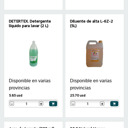
DETERTEX. Detergente
Diluente de alta L-6Z-2
líquido para lavar (2 L)
(5L)
Disponible en varias
Disponible en varias
provincias
provincias
5.85 usd
25.70 usd
-
+
-
+