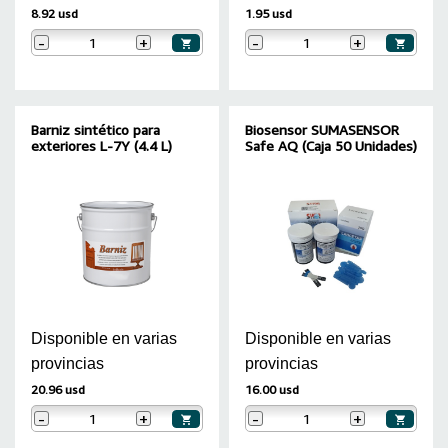
8.92 usd
1.95 usd
-
+
-
+
Barniz sintético para
Biosensor SUMASENSOR
exteriores L-7Y (4.4 L)
Safe AQ (Caja 50 Unidades)
Disponible en varias
Disponible en varias
provincias
provincias
20.96 usd
16.00 usd
-
+
-
+