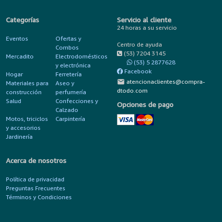
Categorías
Servicio al cliente
24 horas a su servicio
Eventos
Ofertas y
Centro de ayuda
Combos
(53) 7204 3145
Mercadito
Electrodomésticos
(53) 5 2877628
y electrónica
Facebook
Hogar
Ferretería
mail
atencionaclientes@compra-
Materiales para
Aseo y
dtodo.com
construcción
perfumería
Salud
Confecciones y
Opciones de pago
Calzado
Motos, triciclos
Carpintería
y accesorios
Jardinería
Acerca de nosotros
Política de privacidad
Preguntas Frecuentes
Términos y Condiciones