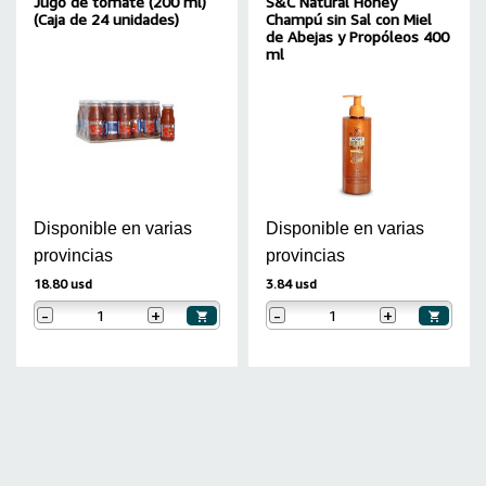
Jugo de tomate (200 ml)
S&C Natural Honey
(Caja de 24 unidades)
Champú sin Sal con Miel
de Abejas y Propóleos 400
ml
Disponible en varias
Disponible en varias
provincias
provincias
18.80 usd
3.84 usd
-
+
-
+