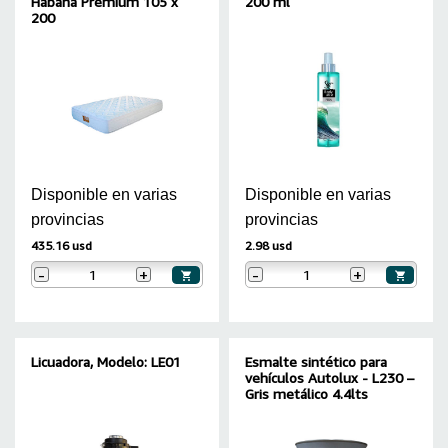
Habana Premium 105 x
200 ml
200
Disponible en varias
Disponible en varias
provincias
provincias
435.16 usd
2.98 usd
-
+
-
+
Licuadora, Modelo: LE01
Esmalte sintético para
vehículos Autolux - L230 –
Gris metálico 4.4lts