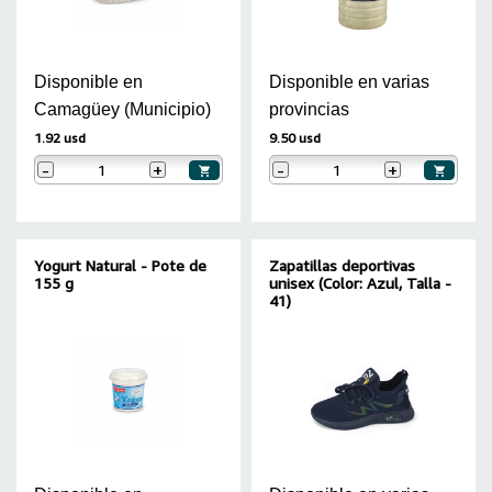
Disponible en
Disponible en varias
Camagüey (Municipio)
provincias
1.92 usd
9.50 usd
-
+
-
+
Yogurt Natural - Pote de
Zapatillas deportivas
155 g
unisex (Color: Azul, Talla -
41)