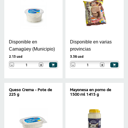
Disponible en
Disponible en varias
Camagüey (Municipio)
provincias
2.13 usd
3.38 usd
-
+
-
+
Queso Crema - Pote de
Mayonesa en pomo de
225 g
1500 ml 1415 g