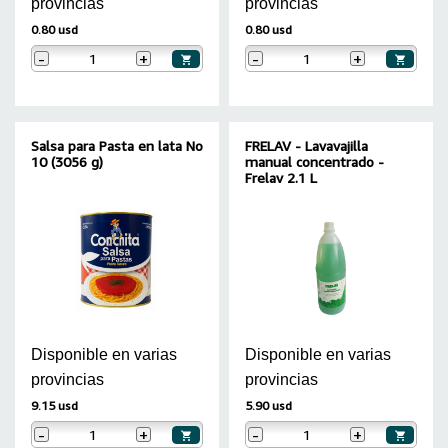
provincias
provincias
0.80 usd
0.80 usd
-
+
-
+
Salsa para Pasta en lata No
FRELAV - Lavavajilla
10 (3056 g)
manual concentrado -
Frelav 2.1 L
Disponible en varias
Disponible en varias
provincias
provincias
9.15 usd
5.90 usd
-
+
-
+