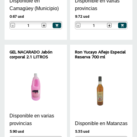
Disponible en
Disponible en varias
Camagüey (Municipio)
provincias
0.67 usd
9.72 usd
-
+
-
+
GEL NACARADO Jabón
Ron Yucayo Añejo Especial
corporal 2.1 LITROS
Reserva 700 ml
Disponible en varias
provincias
Disponible en Matanzas
5.90 usd
5.35 usd