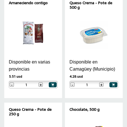
Amaneciendo contigo
Queso Crema - Pote de
500 g
Disponible en varias
Disponible en
provincias
Camagüey (Municipio)
5.51 usd
4.28 usd
-
+
-
+
Queso Crema - Pote de
Chocolate, 500 g
250 g