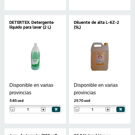
DETERTEX. Detergente
Diluente de alta L-6Z-2
líquido para lavar (2 L)
(5L)
Disponible en varias
Disponible en varias
provincias
provincias
5.85 usd
25.70 usd
-
+
-
+