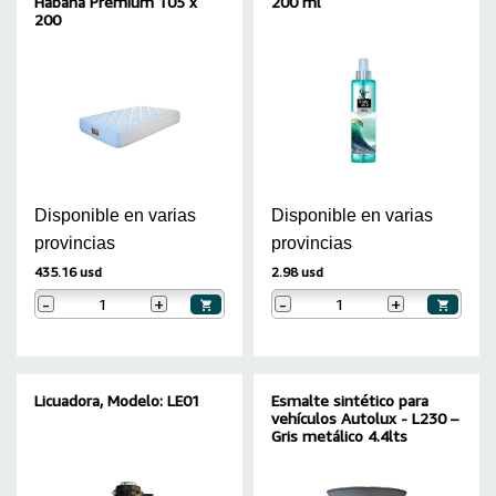
Habana Premium 105 x
200 ml
200
Disponible en varias
Disponible en varias
provincias
provincias
435.16 usd
2.98 usd
-
+
-
+
Licuadora, Modelo: LE01
Esmalte sintético para
vehículos Autolux - L230 –
Gris metálico 4.4lts