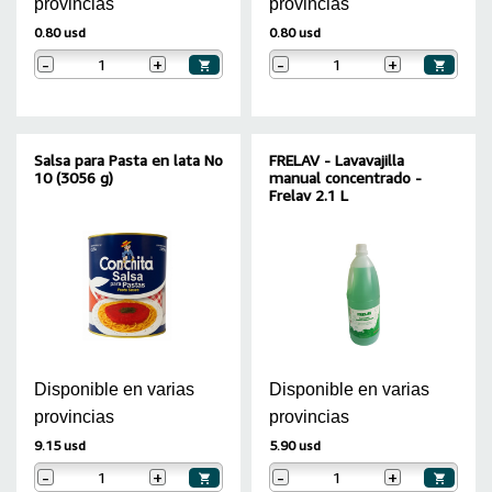
provincias
provincias
0.80 usd
0.80 usd
-
+
-
+
Salsa para Pasta en lata No
FRELAV - Lavavajilla
10 (3056 g)
manual concentrado -
Frelav 2.1 L
Disponible en varias
Disponible en varias
provincias
provincias
9.15 usd
5.90 usd
-
+
-
+