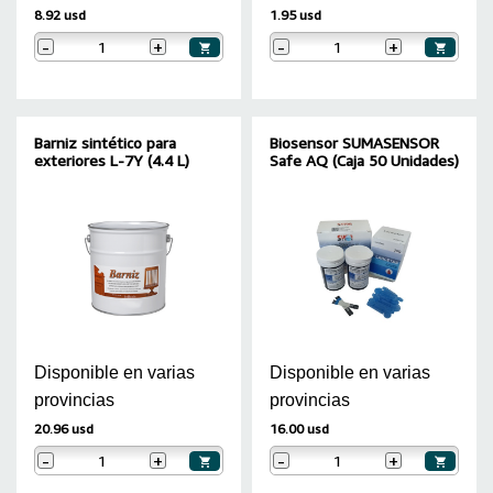
8.92 usd
1.95 usd
-
+
-
+
Barniz sintético para
Biosensor SUMASENSOR
exteriores L-7Y (4.4 L)
Safe AQ (Caja 50 Unidades)
Disponible en varias
Disponible en varias
provincias
provincias
20.96 usd
16.00 usd
-
+
-
+