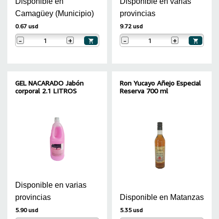
Disponible en
Disponible en varias
Camagüey (Municipio)
provincias
0.67 usd
9.72 usd
-
+
-
+
GEL NACARADO Jabón
Ron Yucayo Añejo Especial
corporal 2.1 LITROS
Reserva 700 ml
Disponible en varias
provincias
Disponible en Matanzas
5.90 usd
5.35 usd