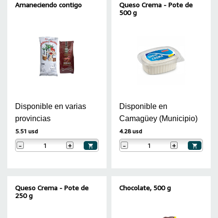
Amaneciendo contigo
Queso Crema - Pote de
500 g
Disponible en varias
Disponible en
provincias
Camagüey (Municipio)
5.51 usd
4.28 usd
-
+
-
+
Queso Crema - Pote de
Chocolate, 500 g
250 g