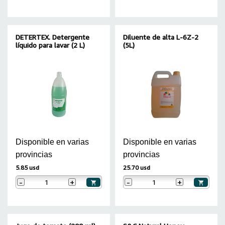
DETERTEX. Detergente
Diluente de alta L-6Z-2
líquido para lavar (2 L)
(5L)
Disponible en varias
Disponible en varias
provincias
provincias
5.85 usd
25.70 usd
-
+
-
+