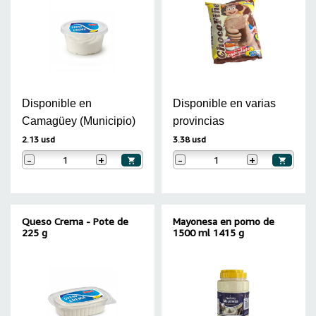
Disponible en
Disponible en varias
Camagüey (Municipio)
provincias
2.13 usd
3.38 usd
-
+
-
+
Queso Crema - Pote de
Mayonesa en pomo de
225 g
1500 ml 1415 g