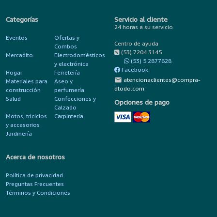
Categorías
Servicio al cliente
24 horas a su servicio
Eventos
Ofertas y
Centro de ayuda
Combos
(53) 7204 3145
Mercadito
Electrodomésticos
(53) 5 2877628
y electrónica
Facebook
Hogar
Ferretería
mail
atencionaclientes@compra-
Materiales para
Aseo y
dtodo.com
construcción
perfumería
Salud
Confecciones y
Opciones de pago
Calzado
Motos, triciclos
Carpintería
y accesorios
Jardinería
Acerca de nosotros
Política de privacidad
Preguntas Frecuentes
Términos y Condiciones