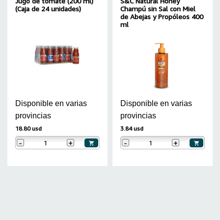
Jugo de tomate (200 ml)
S&C Natural Honey
(Caja de 24 unidades)
Champú sin Sal con Miel
de Abejas y Propóleos 400
ml
Disponible en varias
Disponible en varias
provincias
provincias
18.80 usd
3.84 usd
-
+
-
+