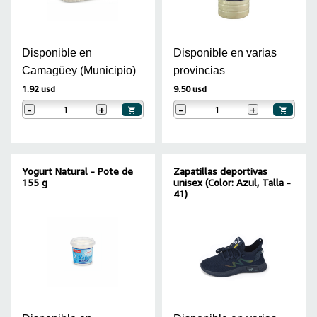
Disponible en
Disponible en varias
Camagüey (Municipio)
provincias
1.92 usd
9.50 usd
-
+
-
+
Yogurt Natural - Pote de
Zapatillas deportivas
155 g
unisex (Color: Azul, Talla -
41)