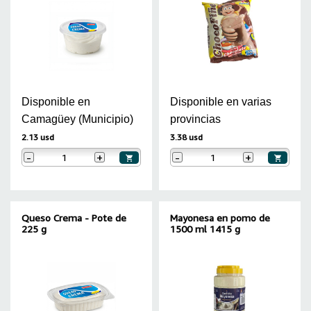
Disponible en
Disponible en varias
Camagüey (Municipio)
provincias
2.13 usd
3.38 usd
-
+
-
+
Queso Crema - Pote de
Mayonesa en pomo de
225 g
1500 ml 1415 g