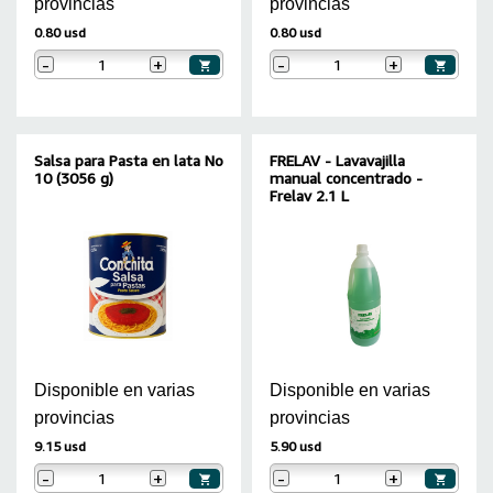
provincias
provincias
0.80 usd
0.80 usd
-
+
-
+
Salsa para Pasta en lata No
FRELAV - Lavavajilla
10 (3056 g)
manual concentrado -
Frelav 2.1 L
Disponible en varias
Disponible en varias
provincias
provincias
9.15 usd
5.90 usd
-
+
-
+