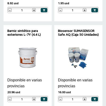
8.92 usd
1.95 usd
-
+
-
+
Barniz sintético para
Biosensor SUMASENSOR
exteriores L-7Y (4.4 L)
Safe AQ (Caja 50 Unidades)
Disponible en varias
Disponible en varias
provincias
provincias
20.96 usd
16.00 usd
-
+
-
+