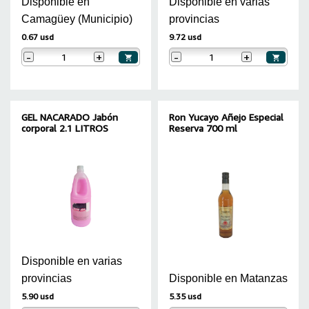
Disponible en
Disponible en varias
Camagüey (Municipio)
provincias
0.67 usd
9.72 usd
-
+
-
+
GEL NACARADO Jabón
Ron Yucayo Añejo Especial
corporal 2.1 LITROS
Reserva 700 ml
Disponible en varias
provincias
Disponible en Matanzas
5.90 usd
5.35 usd