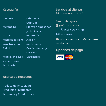
Categorías
Servicio al cliente
24 horas a su servicio
Eventos
Ofertas y
Centro de ayuda
Combos
(53) 7204 3145
Mercadito
Electrodomésticos
(53) 5 2877628
y electrónica
Facebook
Hogar
Ferretería
mail
atencionaclientes@compra-
Materiales para
Aseo y
dtodo.com
construcción
perfumería
Salud
Confecciones y
Opciones de pago
Calzado
Motos, triciclos
Carpintería
y accesorios
Jardinería
Acerca de nosotros
Política de privacidad
Preguntas Frecuentes
Términos y Condiciones