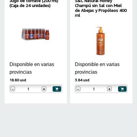
Jugo de tomate (200 ml)
S&C Natural Honey
(Caja de 24 unidades)
Champú sin Sal con Miel
de Abejas y Propóleos 400
ml
Disponible en varias
Disponible en varias
provincias
provincias
18.80 usd
3.84 usd
-
+
-
+