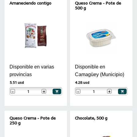
Amaneciendo contigo
Queso Crema - Pote de
500 g
Disponible en varias
Disponible en
provincias
Camagüey (Municipio)
5.51 usd
4.28 usd
-
+
-
+
Queso Crema - Pote de
Chocolate, 500 g
250 g