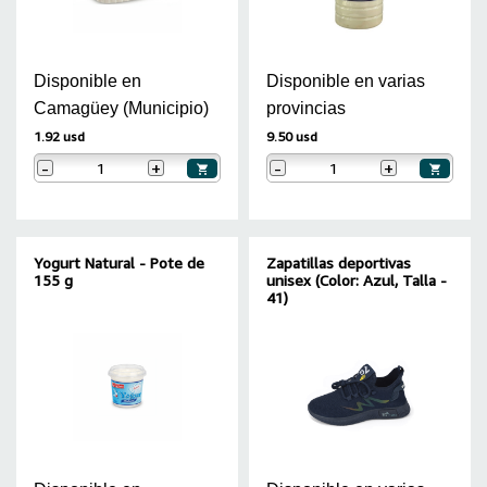
Disponible en
Disponible en varias
Camagüey (Municipio)
provincias
1.92 usd
9.50 usd
-
+
-
+
Yogurt Natural - Pote de
Zapatillas deportivas
155 g
unisex (Color: Azul, Talla -
41)