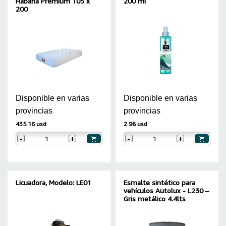
Habana Premium 105 x
200 ml
200
Disponible en varias
Disponible en varias
provincias
provincias
435.16 usd
2.98 usd
-
+
-
+
Licuadora, Modelo: LE01
Esmalte sintético para
vehículos Autolux - L230 –
Gris metálico 4.4lts